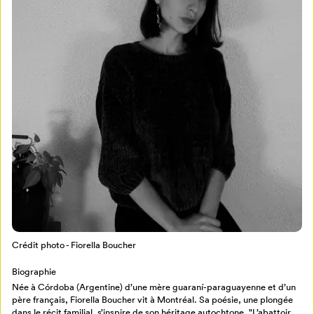
Mon Salon
Pour enregistrer vos favoris,
connectez-vous ou créez votre profil
Programmation
Mon Salon
Billetterie
Se connecter
Crédit photo - Fiorella Boucher
Créer un profil
Biographie
Retour à l’accueil
Née à Córdoba (Argentine) d’une mère guaraní-paraguayenne et d’un
Annuler
père français, Fiorella Boucher vit à Montréal. Sa poésie, une plongée
dans le récit familial, s’inspire de son héritage autochtone. "L’abattoir