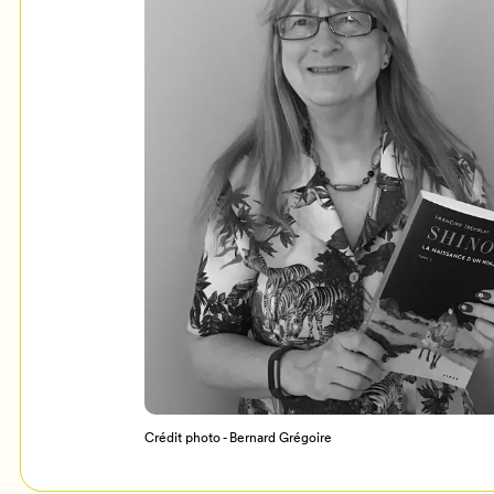
Mon Salon
c
Programmation
Crédit photo - Bernard Grégoire
Billetterie