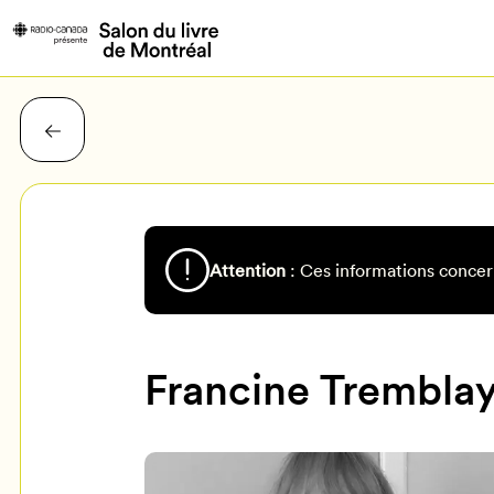
Attention
: Ces informations concer
Francine Trembla