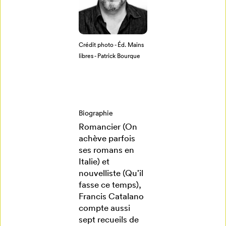
créez votre
profil Mon
Crédit photo - Éd. Mains
Salon
libres - Patrick Bourque
Se connecter
Biographie
Romancier (On
achève parfois
Créer un
ses romans en
profil
Italie) et
nouvelliste (Qu’il
fasse ce temps),
Annuler
Francis Catalano
compte aussi
sept recueils de