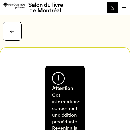
Attention
:
Ces
informations
concernent
une édition
Mon Salon
précédente.
Revenir à la