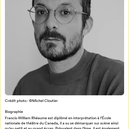
Mon Salon
Pour enregistrer vos favoris,
connectez-vous ou créez votre profil
Programmation
Mon Salon
Crédit photo - ©Michel Cloutier
Biographie
Billetterie
Se connecter
Francis-William Rhéaume est diplômé en interprétation à l’École
nationale de théâtre du Canada, il a su se démarquer sur scène ainsi
qu’au petit et au grand écran. Polyvalent dans l’âme, il est également
Créer un profil