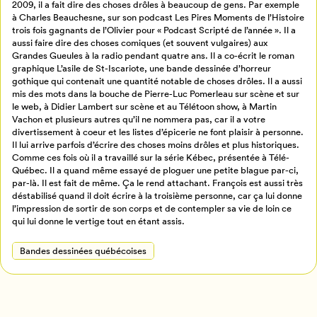
2009, il a fait dire des choses drôles à beaucoup de gens. Par exemple
à Charles Beauchesne, sur son podcast Les Pires Moments de l’Histoire
Billetterie
Se connecter
trois fois gagnants de l’Olivier pour « Podcast Scripté de l’année ». Il a
aussi faire dire des choses comiques (et souvent vulgaires) aux
Grandes Gueules à la radio pendant quatre ans. Il a co-écrit le roman
Créer un profil
graphique L’asile de St-Iscariote, une bande dessinée d’horreur
Retour à l’accueil
gothique qui contenait une quantité notable de choses drôles. Il a aussi
mis des mots dans la bouche de Pierre-Luc Pomerleau sur scène et sur
Annuler
le web, à Didier Lambert sur scène et au Télétoon show, à Martin
Vachon et plusieurs autres qu’il ne nommera pas, car il a votre
divertissement à coeur et les listes d’épicerie ne font plaisir à personne.
Il lui arrive parfois d’écrire des choses moins drôles et plus historiques.
Comme ces fois où il a travaillé sur la série Kébec, présentée à Télé-
Québec. Il a quand même essayé de ploguer une petite blague par-ci,
par-là. Il est fait de même. Ça le rend attachant. François est aussi très
déstabilisé quand il doit écrire à la troisième personne, car ça lui donne
l’impression de sortir de son corps et de contempler sa vie de loin ce
qui lui donne le vertige tout en étant assis.
Bandes dessinées québécoises