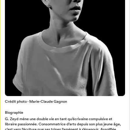
Mon Salon
Pour enregistrer vos favoris,
connectez-vous ou créez votre profil
Programmation
Mon Salon
Crédit photo - Marie-Claude Gagnon
Billetterie
Se connecter
Biographie
G. Zeyd mène une double vie en tant qu’écrivaine compulsive et
Créer un profil
libraire passionnée. Consommatrice d’arts depuis son plus jeune âge,
Retour à l’accueil
c’est vers l’écriture que ses tripes l’amènent à s’épanouir. Assoiffée