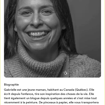
Mon Salon
Pour enregistrer vos favoris,
connectez-vous ou créez votre profil
Programmation
Mon Salon
Billetterie
Se connecter
Biographie
Créer un profil
Gabrielle est une jeune maman, habitant au Canada (Québec). Elle
Retour à l’accueil
écrit depuis l'enfance, tire son inspiration des choses de la vie. Elle
tient également un blogue depuis quelques années et s'est mise tout
Annuler
récemment à la peinture. De pinceaux à papier, elle vous transportera