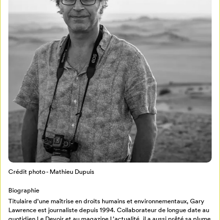
Mon Salon
Pour enregistrer vos favoris,
connectez-vous ou créez votre profil
Programmation
Mon Salon
Crédit photo - Mathieu Dupuis
Billetterie
Se connecter
Biographie
Titulaire d'une maîtrise en droits humains et environnementaux, Gary
Créer un profil
Lawrence est journaliste depuis 1994. Collaborateur de longue date au
Retour à l’accueil
quotidien Le Devoir et au magazine L'actualité, il a aussi prêté sa plume