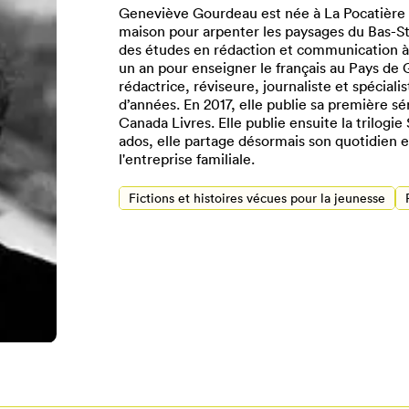
Geneviève Gourdeau est née à La Pocatière e
maison pour arpenter les paysages du Bas-St-L
des études en rédaction et communication à l
un an pour enseigner le français au Pays de G
rédactrice, réviseure, journaliste et spécia
d’années. En 2017, elle publie sa première s
Canada Livres. Elle publie ensuite la trilogi
ados, elle partage désormais son quotidien en
l'entreprise familiale.
Fictions et histoires vécues pour la jeunesse
Pour enregistrer vos favoris,
onnectez-vous ou créez votre prof
Mon Salon
Se connecter