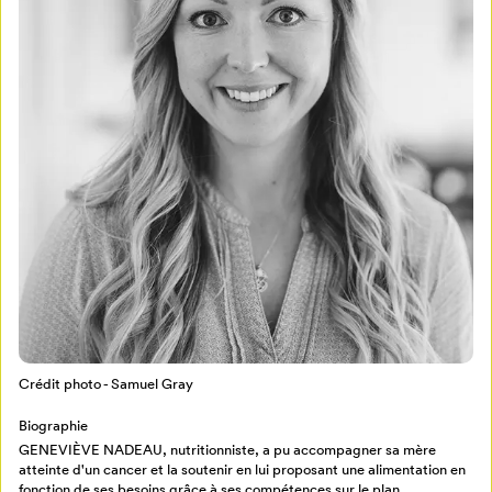
Mon Salon
Pour enregistrer vos favoris,
connectez-vous ou créez votre profil
Programmation
Mon Salon
Billetterie
Crédit photo - Samuel Gray
Se connecter
Biographie
Créer un profil
GENEVIÈVE NADEAU, nutritionniste, a pu accom­pa­gner sa mère
atteinte d'un cancer et la soutenir en lui proposant une alimentation en
Retour à l’accueil
fonction de ses besoins grâce à ses compétences sur le plan