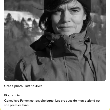
Mon Salon
Pour enregistrer vos favoris,
connectez-vous ou créez votre profil
Programmation
Mon Salon
Billetterie
Se connecter
Créer un profil
Crédit photo - Distribulivre
Retour à l’accueil
Biographie
Annuler
Geneviève Perron est psychologue. Les craques de mon plafond est
son premier livre.