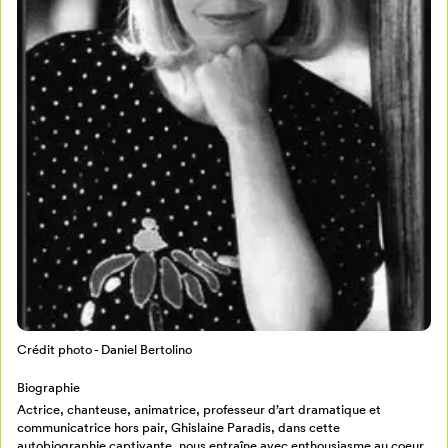
Mon Salon
Pour enregistrer vos favoris,
Crédit photo - Daniel Bertolino
connectez-vous ou créez votre profil
Programmation
Biographie
Mon Salon
Actrice, chanteuse, animatrice, professeur d’art dramatique et
communicatrice hors pair, Ghislaine Paradis, dans cette
autobiographie captivante, nous entraîne avec enthousiasme au coeur