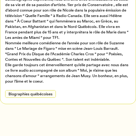
Billetterie
Se connecter
de sa vie et de sa passion d’artiste. 1ier prix de Conservatoire , elle est
d’abord connue pour son rôle de Nicole dans la populaire émission de
télévision “ Quelle Famille “ à Radio-Canada. Elle sera aussi Hélène
Créer un profil
dans “ À Coeur Battant “ qui l’emmènera au Maroc, en Grèce, au
Pakistan, en Afghanistan et dans le Nord Québécois. Elle vivra en
Retour à l’accueil
France pendant plus de 15 ans et y interprétera le rôle de Marie dans “
Annuler
Les amies de Miami “ pour TF1.
Nommée meilleure comédienne de l’année pour son rôle de Suzanne
dans “ Le Mariage de Figaro “ mise en scène Jean-Louis Barrault.
“Grand Prix du Disque de l’Académie Charles Cros “ pour “ Poésies,
Contes et Nouvelles du Québec “. Son talent est indéniable.
Elle garde toujours cet émerveillement qu’elle partage avec nous dans
ce livre audio accompagné de son album “ Moi, je n’aime que les
chansons d’amour “ arrangements de Jean Musy. Un bonheur, en plus,
pour l’âme et le coeur.
Biographies québécoises