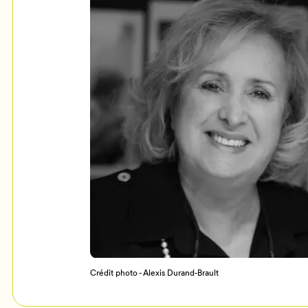
Mon Salon
c
Programmation
Crédit photo - Alexis Durand-Brault
Billetterie