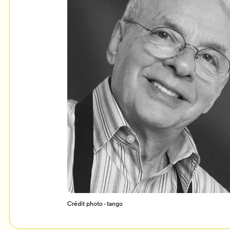
Mon Salon
c
Programmation
Crédit photo - tango
Billetterie