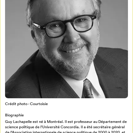
Mon Salon
Pour enregistrer vos favoris,
connectez-vous ou créez votre profil
Programmation
Mon Salon
Billetterie
Se connecter
Crédit photo - Courtoisie
Biographie
Créer un profil
Guy Lachapelle est né à Montréal. Il est professeur au Département de
Retour à l’accueil
science politique de l’Université Concordia. Il a été secrétaire général
de l’Association internationale de science politique de 2000 à 2020, et