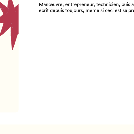
Manœuvre, entrepreneur, technicien, puis a
écrit depuis toujours, même si ceci est sa pr
Pour enregistrer vos favoris,
onnectez-vous ou créez votre prof
Mon Salon
Se connecter