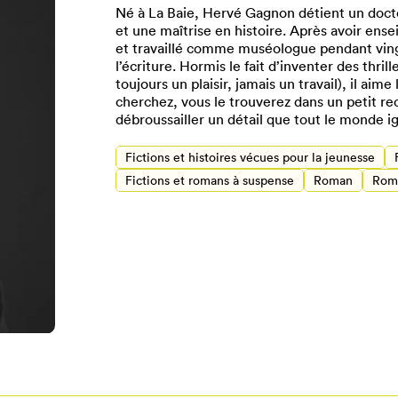
Né à La Baie, Hervé Gagnon détient un docto
et une maîtrise en histoire. Après avoir ens
et travaillé comme muséologue pendant vingt
l’écriture. Hormis le fait d’inventer des thril
toujours un plaisir, jamais un travail), il aime 
cherchez, vous le trouverez dans un petit rec
débroussailler un détail que tout le monde i
Fictions et histoires vécues pour la jeunesse
Fictions et romans à suspense
Roman
Roma
Pour enregistrer vos favoris,
onnectez-vous ou créez votre prof
Mon Salon
Se connecter