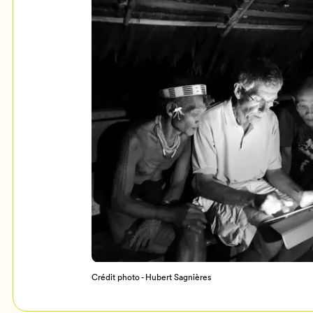
Mon Salon
c
Programmation
Crédit photo - Hubert Sagnières
Billetterie