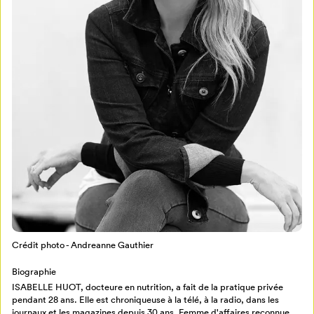
Mon Salon
Pour enregistrer vos favoris,
connectez-vous ou créez votre profil
Programmation
Mon Salon
Billetterie
Crédit photo - Andreanne Gauthier
Se connecter
Biographie
Créer un profil
ISABELLE HUOT, docteure en nutrition, a fait de la pratique privée
pendant 28 ans. Elle est chroniqueuse à la télé, à la radio, dans les
Retour à l’accueil
journaux et les magazines depuis 30 ans. Femme d'affaires reconnue,