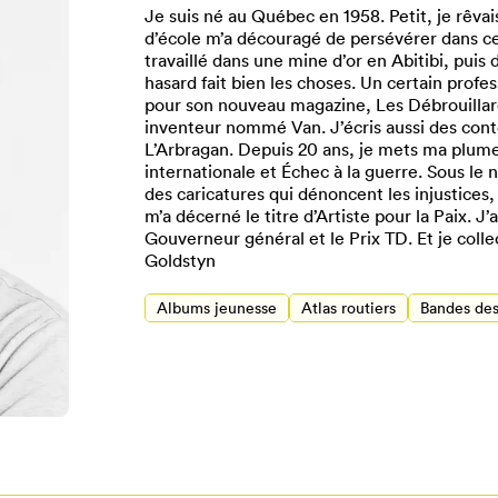
Je suis né au Québec en 1958. Petit, je rêvai
d’école m’a découragé de persévérer dans cet
travaillé dans une mine d’or en Abitibi, puis
hasard fait bien les choses. Un certain profes
pour son nouveau magazine, Les Débrouillards
inventeur nommé Van. J’écris aussi des con
L’Arbragan. Depuis 20 ans, je mets ma plum
internationale et Échec à la guerre. Sous le
des caricatures qui dénoncent les injustices,
m’a décerné le titre d’Artiste pour la Paix. J
Gouverneur général et le Prix TD. Et je colle
Goldstyn
Pour enregistrer vos favoris,
Albums jeunesse
Atlas routiers
Bandes des
onnectez-vous ou créez votre prof
Mon Salon
Se connecter