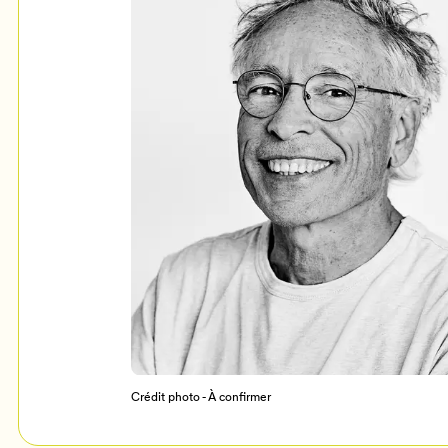
Mon Salon
c
Programmation
Crédit photo - À confirmer
Billetterie