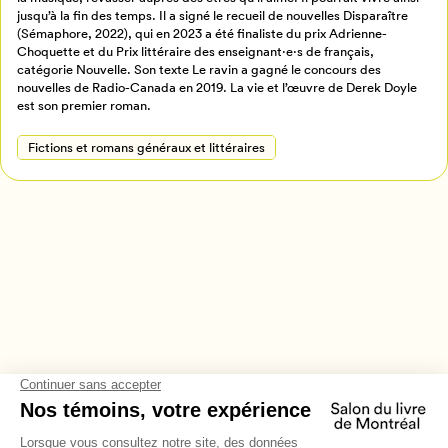
Retour à l’accueil
jusqu’à la fin des temps. Il a signé le recueil de nouvelles Disparaître
(Sémaphore, 2022), qui en 2023 a été finaliste du prix Adrienne-
Annuler
Choquette et du Prix littéraire des enseignant·e·s de français,
catégorie Nouvelle. Son texte Le ravin a gagné le concours des
nouvelles de Radio-Canada en 2019. La vie et l’œuvre de Derek Doyle
est son premier roman.
Fictions et romans généraux et littéraires