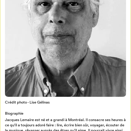
Mon Salon
Pour enregistrer vos favoris,
connectez-vous ou créez votre profil
Programmation
Mon Salon
Crédit photo - Lise Gélinas
Billetterie
Se connecter
Biographie
Jacques Lemaire est né et a grandi à Montréal. Il consacre ses heures à
ce qu’il a toujours adoré faire : lire, écrire bien sûr, voyager, écouter de
Créer un profil
la musique, rêvasser auprès des êtres qu’il aime. Il pourrait vivre ainsi