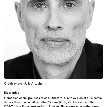
Mon Salon
Pour enregistrer vos favoris,
connectez-vous ou créez votre profil
Programmation
Mon Salon
Crédit photo - Julie Artacho
Billetterie
Se connecter
Biographie
Comédien connu pour ses rôles au théâtre, à la télévision et au cinéma,
Créer un profil
James Hyndman a fait paraître Océans (2018) et Une vie d’adulte
Retour à l’accueil
(2020), deux livres applaudis, qui ont révélé au public un authentique