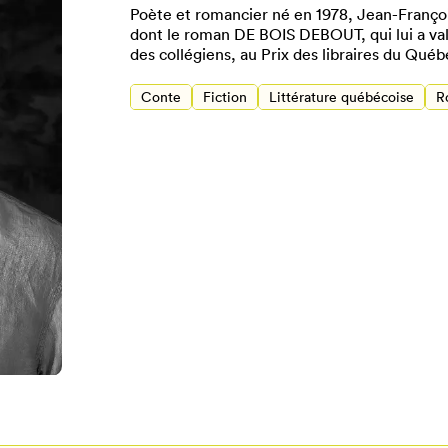
Poète et romancier né en 1978, Jean-François
dont le roman DE BOIS DEBOUT, qui lui a valu 
des collégiens, au Prix des libraires du Québ
Conte
Fiction
Littérature québécoise
R
Pour enregistrer vos favoris,
onnectez-vous ou créez votre prof
Mon Salon
Se connecter