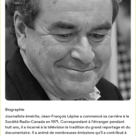
Mon Salon
Pour enregistrer vos favoris,
connectez-vous ou créez votre profil
Programmation
Mon Salon
Billetterie
Se connecter
Biographie
Journaliste émérite, Jean-François Lépine a commencé sa carrière à la
Créer un profil
Société Radio-Canada en 1971. Correspondant à l'étranger pendant
Retour à l’accueil
huit ans, il a incarné à la télévision la tradition du grand reportage et du
documentaire. Il a animé de nombreuses émissions qu'il a contribué à
Annuler