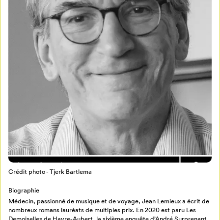
Mon Salon
Pour enregistrer vos favoris,
connectez-vous ou créez votre profil
Programmation
Mon Salon
Crédit photo - Tjerk Bartlema
Biographie
Billetterie
Se connecter
Médecin, passionné de musique et de voyage, Jean Lemieux a écrit de
nombreux romans lauréats de multiples prix. En 2020 est paru Les
Demoiselles de Havre-Aubert, la sixième enquête d’André Surprenant.