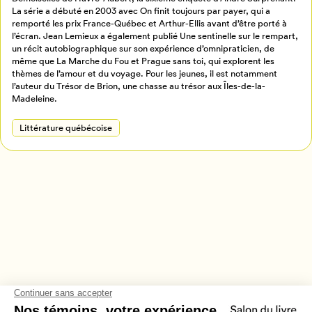
Créer un profil
La série a débuté en 2003 avec On finit toujours par payer, qui a
Retour à l’accueil
remporté les prix France-Québec et Arthur-Ellis avant d’être porté à
l’écran. Jean Lemieux a également publié Une sentinelle sur le rempart,
Annuler
un récit autobiographique sur son expérience d’omnipraticien, de
même que La Marche du Fou et Prague sans toi, qui explorent les
thèmes de l’amour et du voyage. Pour les jeunes, il est notamment
l’auteur du Trésor de Brion, une chasse au trésor aux Îles-de-la-
Madeleine.
Littérature québécoise