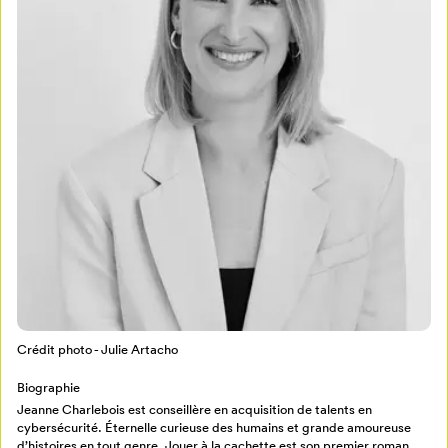
Mon Salon
Pour enregistrer vos favoris,
connectez-vous ou créez votre profil
Programmation
Mon Salon
Billetterie
Se connecter
Crédit photo - Julie Artacho
Créer un profil
Biographie
Retour à l’accueil
Jeanne Charlebois est conseillère en acquisition de talents en
cybersécurité. Éternelle curieuse des humains et grande amoureuse
Annuler
d’histoires en tout genre. Jouer à la cachette est son premier roman.