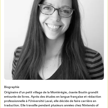
Mon Salon
Pour enregistrer vos favoris,
connectez-vous ou créez votre profil
Programmation
Mon Salon
Biographie
Billetterie
Se connecter
Originaire d’un petit village de la Montérégie, Joanie Boutin grandit
entourée de livres. Après des études en langue française et rédaction
professionnelle à l’Université Laval, elle décide de faire carrière en
Créer un profil
traduction. Elle travaille pendant plusieurs années chez Nintendo of
Retour à l’accueil