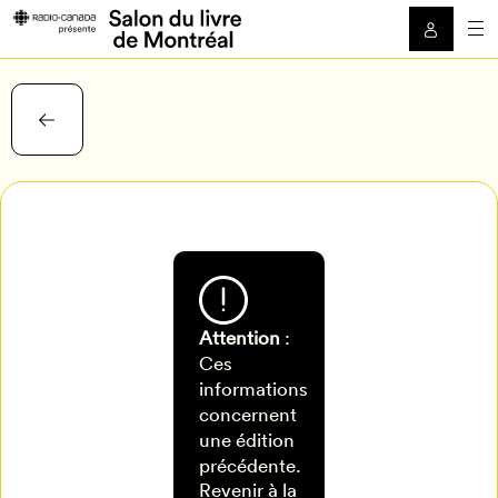
Attention
:
Ces
informations
concernent
une édition
Mon Salon
précédente.
Revenir à la