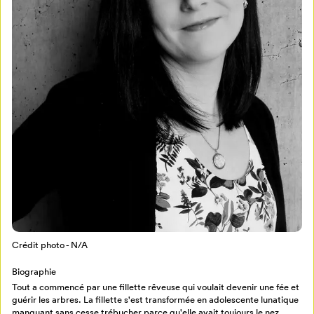
Mon Salon
Pour enregistrer vos favoris,
connectez-vous ou créez votre profil
Programmation
Mon Salon
Crédit photo - N/A
Biographie
Billetterie
Tout a commencé par une fillette rêveuse qui voulait devenir une fée et
Se connecter
guérir les arbres. La fillette s'est transformée en adolescente lunatique
manquant sans cesse trébucher parce qu'elle avait toujours le nez