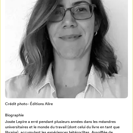
Mon Salon
Pour enregistrer vos favoris,
connectez-vous ou créez votre profil
Programmation
Mon Salon
Crédit photo - Éditions Alire
Billetterie
Se connecter
Biographie
Josée Lepire a erré pendant plusieurs années dans les méandres
Créer un profil
universitaires et le monde du travail (dont celui du livre en tant que
Retour à l’accueil
libraire), accumulant les expériences hétéroclites. Assoiffée de