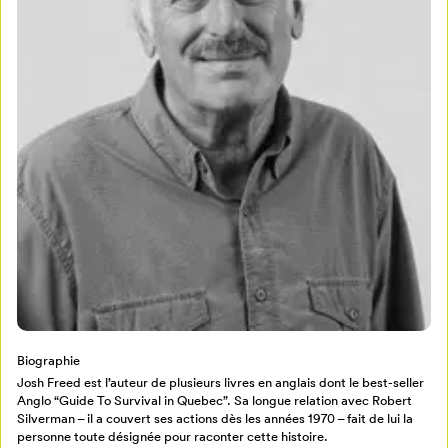
Mon Salon
Pour enregistrer vos favoris,
connectez-vous ou créez votre profil
Programmation
Mon Salon
Billetterie
Se connecter
Biographie
Créer un profil
Josh Freed est l’auteur de plusieurs livres en anglais dont le best-seller
Retour à l’accueil
Anglo “Guide To Survival in Quebec”. Sa longue relation avec Robert
Silverman – il a couvert ses actions dès les années 1970 – fait de lui la
Annuler
personne toute désignée pour raconter cette histoire.