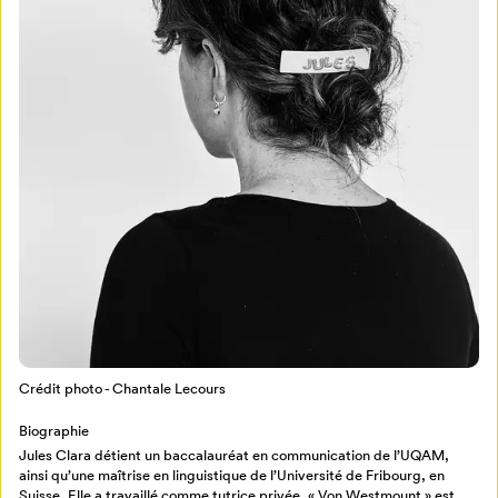
Mon Salon
Pour enregistrer vos favoris,
connectez-vous ou créez votre profil
Programmation
Mon Salon
Billetterie
Se connecter
Crédit photo - Chantale Lecours
Créer un profil
Biographie
Retour à l’accueil
Jules Clara détient un baccalauréat en communication de l’UQAM,
Annuler
ainsi qu’une maîtrise en linguistique de l’Université de Fribourg, en
Suisse. Elle a travaillé comme tutrice privée. « Von Westmount » est