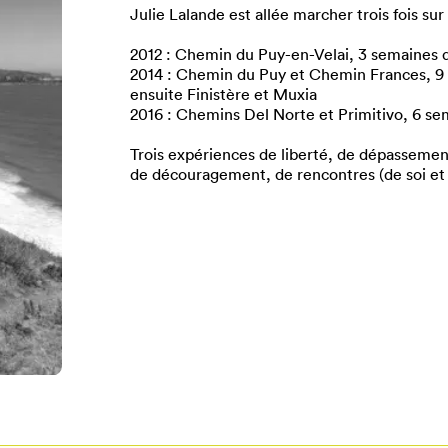
Julie Lalande est allée marcher trois fois s
2012 : Chemin du Puy-en-Velai, 3 semaines 
2014 : Chemin du Puy et Chemin Frances, 9 
ensuite Finistère et Muxia
2016 : Chemins Del Norte et Primitivo, 6 se
Trois expériences de liberté, de dépassement
de découragement, de rencontres (de soi et de
Pour enregistrer vos favoris,
onnectez-vous ou créez votre prof
Mon Salon
Se connecter