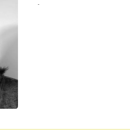
-
Pour enregistrer vos favoris,
onnectez-vous ou créez votre prof
Mon Salon
Se connecter