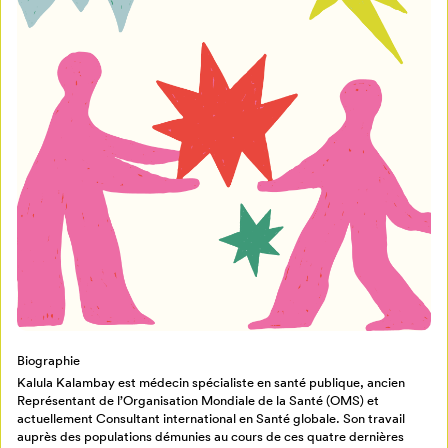
Mon Salon
Pour enregistrer vos favoris,
connectez-vous ou créez votre profil
Programmation
Mon Salon
Biographie
Kalula Kalambay est médecin spécialiste en santé publique, ancien
Billetterie
Se connecter
Représentant de l’Organisation Mondiale de la Santé (OMS) et
actuellement Consultant international en Santé globale. Son travail
auprès des populations démunies au cours de ces quatre dernières