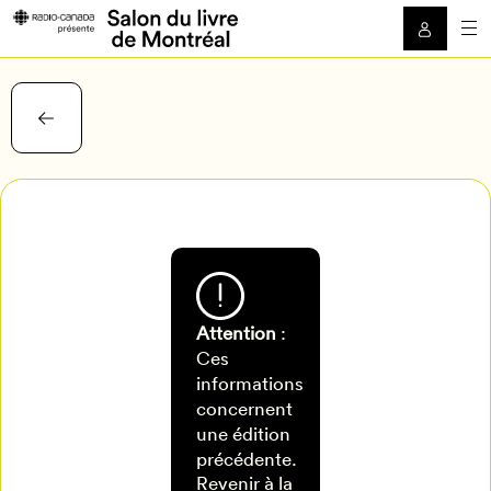
Attention
:
Pour
Ces
informations
enregistrer
concernent
une édition
Mon Salon
vos
précédente.
Revenir à la