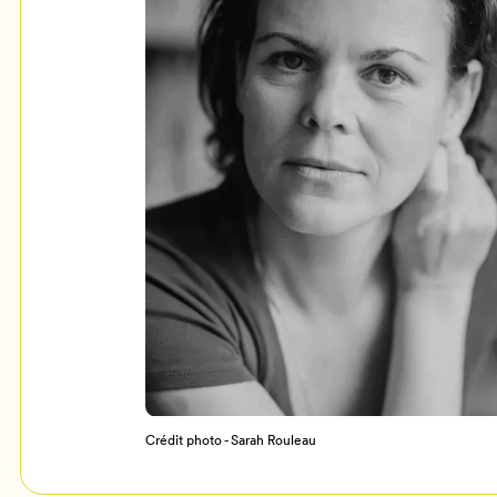
Mon Salon
c
Programmation
Crédit photo - Sarah Rouleau
Billetterie