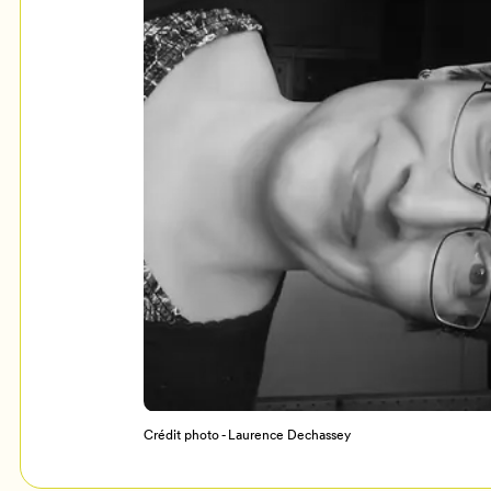
Mon Salon
c
Programmation
Crédit photo - Laurence Dechassey
Billetterie