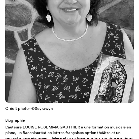
Mon Salon
Pour enregistrer vos favoris,
connectez-vous ou créez votre profil
Programmation
Mon Salon
Crédit photo - ©Seyrawyn
Billetterie
Se connecter
Biographie
L’auteure LOUISE ROSEMMA GAUTHIER a une formation musicale en
piano, un Baccalauréat en lettres françaises option théâtre et un
Créer un profil
second en enseignement. Mère et grand-mère, elle a appris à exprimer