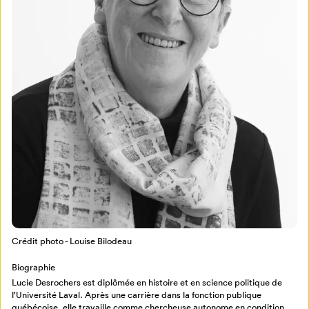
Mon Salon
Pour enregistrer vos favoris,
connectez-vous ou créez votre profil
Programmation
Mon Salon
Billetterie
Se connecter
Crédit photo - Louise Bilodeau
Créer un profil
Biographie
Retour à l’accueil
Lucie Desrochers est diplômée en histoire et en science politique de
l'Université Laval. Après une carrière dans la fonction publique
Annuler
québécoise, elle travaille comme chercheuse autonome en condition