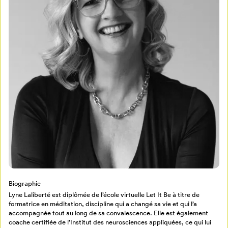
Mon Salon
Pour enregistrer vos favoris,
connectez-vous ou créez votre profil
Programmation
Mon Salon
Billetterie
Se connecter
Biographie
Lyne Laliberté est diplômée de l’école virtuelle Let It Be à titre de
Créer un profil
formatrice en méditation, discipline qui a changé sa vie et qui l’a
Retour à l’accueil
accompagnée tout au long de sa convalescence. Elle est également
coache certifiée de l’Institut des neurosciences appliquées, ce qui lui
Annuler