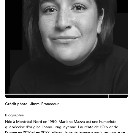
Mon Salon
Pour enregistrer vos favoris,
connectez-vous ou créez votre profil
Programmation
Mon Salon
Billetterie
Se connecter
Crédit photo - Jimmi Francoeur
Biographie
Créer un profil
Née à Montréal-Nord en 1990, Mariana Mazza est une humoriste
Retour à l’accueil
québécoise d’origine libano-uruguayenne. Lauréate de l’Olivier de
l’année en 2017 et en 2022, elle est la seule femme à avoir remporté ce