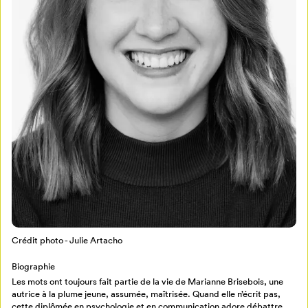
Mon Salon
Pour enregistrer vos favoris,
connectez-vous ou créez votre profil
Programmation
Mon Salon
Crédit photo - Julie Artacho
Billetterie
Se connecter
Biographie
Les mots ont toujours fait partie de la vie de Marianne Brisebois, une
Créer un profil
autrice à la plume jeune, assumée, maîtrisée. Quand elle n’écrit pas,
Retour à l’accueil
cette diplômée en psychologie et en communication adore débattre,