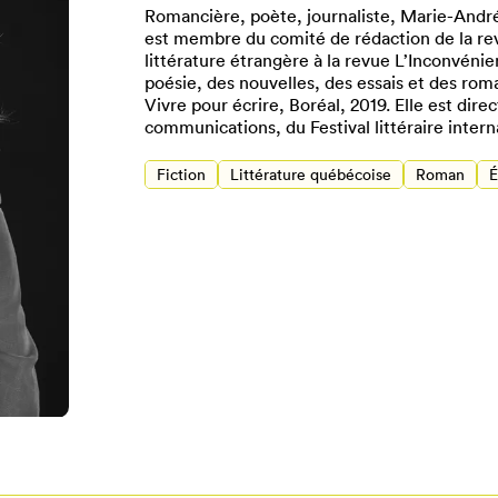
Romancière, poète, journaliste, Marie-Andr
est membre du comité de rédaction de la rev
littérature étrangère à la revue L’Inconvénie
poésie, des nouvelles, des essais et des rom
Vivre pour écrire, Boréal, 2019. Elle est dir
communications, du Festival littéraire intern
Fiction
Littérature québécoise
Roman
É
Pour enregistrer vos favoris,
onnectez-vous ou créez votre prof
Mon Salon
Se connecter