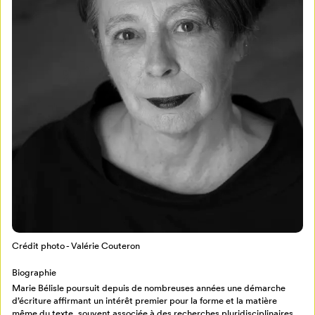
Mon Salon
Pour enregistrer vos favoris,
connectez-vous ou créez votre profil
Programmation
Mon Salon
Crédit photo - Valérie Couteron
Billetterie
Se connecter
Biographie
Marie Bélisle poursuit depuis de nombreuses années une démarche
d’écriture affirmant un intérêt premier pour la forme et la matière
Créer un profil
même du texte, souvent associée à des recherches pluridisciplinaires