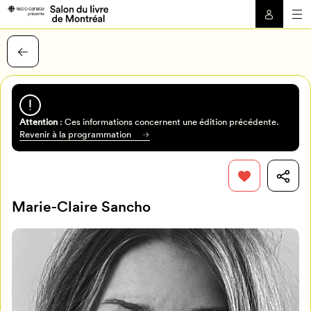
Attention
: Ces informations concernent une édition précédente.
Revenir à la programmation
Marie-Claire Sancho