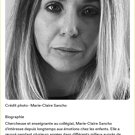
Mon Salon
Pour enregistrer vos favoris,
connectez-vous ou créez votre profil
Programmation
Mon Salon
Billetterie
Se connecter
Crédit photo - Marie-Claire Sancho
Créer un profil
Biographie
Retour à l’accueil
Chercheuse et enseignante au collégial, Marie-Claire Sancho
s’intéresse depuis longtemps aux émotions chez les enfants. Elle a
Annuler
œuvré pendant plusieurs années dans différents milieux auprès de