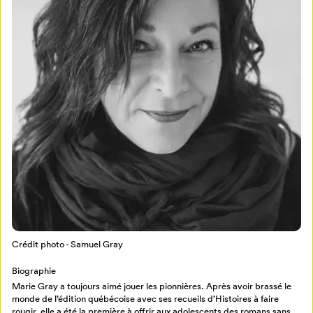
Mon Salon
Pour enregistrer vos favoris,
connectez-vous ou créez votre profil
Programmation
Mon Salon
Crédit photo - Samuel Gray
Billetterie
Se connecter
Biographie
Marie Gray a toujours aimé jouer les pionnières. Après avoir brassé le
Créer un profil
monde de l’édition québécoise avec ses recueils d’Histoires à faire
Retour à l’accueil
rougir, elle a été la première à offrir aux adolescents des romans sans