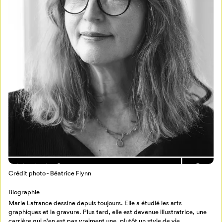
Mon Salon
Pour enregistrer vos favoris,
connectez-vous ou créez votre profil
Programmation
Mon Salon
Crédit photo - Béatrice Flynn
Billetterie
Se connecter
Biographie
Marie Lafrance dessine depuis toujours. Elle a étudié les arts
graphiques et la gravure. Plus tard, elle est devenue illustratrice, une
Créer un profil
carrière qui n'en est pas vraiment une, plutôt un style de vie.