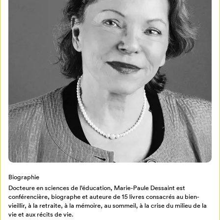
Mon Salon
Pour enregistrer vos favoris,
connectez-vous ou créez votre profil
Programmation
Mon Salon
Billetterie
Se connecter
Créer un profil
Biographie
Retour à l’accueil
Docteure en sciences de l’éducation, Marie-Paule Dessaint est
conférencière, biographe et auteure de 15 livres consacrés au bien-
Annuler
vieillir, à la retraite, à la mémoire, au sommeil, à la crise du milieu de la
vie et aux récits de vie.