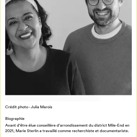
Mon Salon
Pour enregistrer vos favoris,
connectez-vous ou créez votre profil
Programmation
Mon Salon
Billetterie
Se connecter
Créer un profil
Crédit photo - Julia Marois
Retour à l’accueil
Biographie
Annuler
Avant d'être élue conseillère d'arrondissement du district Mile-End en
2021, Marie Sterlin a travaillé comme recherchiste et documentariste.